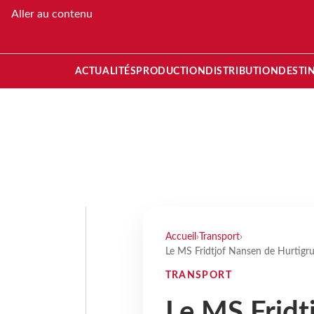
Aller au contenu
ACTUALITÉS
PRODUCTION
DISTRIBUTION
DESTI
Accueil
›
Transport
›
Le MS Fridtjof Nansen de Hurtigr
TRANSPORT
Le MS Fridt