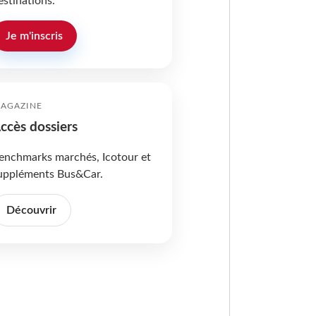
estinations.
Je m'inscris
AGAZINE
ccès dossiers
enchmarks marchés, Icotour et
uppléments Bus&Car.
Découvrir