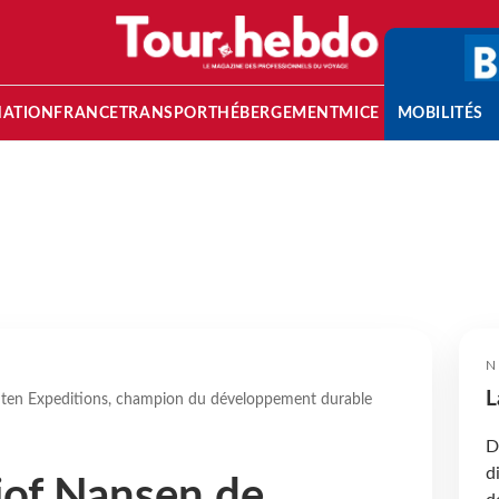
NATION
FRANCE
TRANSPORT
HÉBERGEMENT
MICE
MOBILITÉS
N
L
uten Expeditions, champion du développement durable
D
d
jof Nansen de