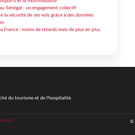
ansports et la multimodalité
au Sénégal : un engagement collectif
e la sécurité de ses vols grâce à des données
es
la France : moins de retards mais de plus en plus
é du tourisme et de l'hospitalité.
s & Car
© 