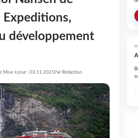
d
 Expeditions,
u développement
M
A
B
re Mise à jour : 03.11.2021
Par Rédaction
s