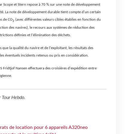
par Scope et Stern repose à 70 % sur une note de développement
ité. La note de développement durable tient compte d'un certain
ns de CO
(avec différentes valeurs cibles établies en fonction du
2
ruction des navires), le recours aux systèmes de réduction des
strictions définies et l'élimination des déchets.
ls que la qualité du navire et de l'exploitant, les résultats des
 les éventuels incidents retenus ou pris en considération.
S Fridtjof Nansen effectuera des croisières d'expédition entre
égienne.
r
Tour Hebdo
.
trats de location pour 6 appareils A320neo