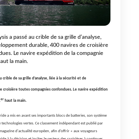
is a passé au crible de sa grille d’analyse,
veloppement durable, 400 navires de croisière
ues. Le navire expédition de la compagnie
aut la main.
crible de sa grille d’analyse, liée à la sécurité et de
 croisière toutes compagnies confondues. Le navire expédition
er
1
haut la main.
ide a mis en avant ses importants blocs de batteries, son système
e technologies vertes. Ce classement indépendant est publié par
agazine d'actualité européen, afin d’offrir « aux voyageurs
de à la décision et inciter le secteur des croisières à continuer