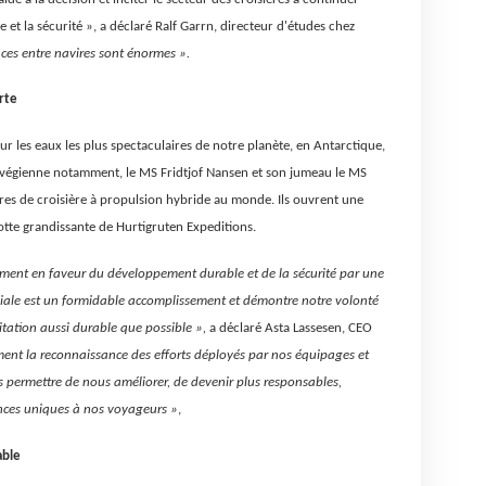
 et la sécurité », a déclaré Ralf Garrn, directeur d'études chez
nces entre navires sont énormes ».
erte
r les eaux les plus spectaculaires de notre planète, en Antarctique,
orvégienne notamment, le MS Fridtjof Nansen et son jumeau le MS
es de croisière à propulsion hybride au monde. Ils ouvrent une
flotte grandissante de Hurtigruten Expeditions.
ment en faveur du développement durable et de la sécurité par une
le est un formidable accomplissement et démontre notre volonté
tation aussi durable que possible »,
a déclaré Asta Lassesen, CEO
ment la reconnaissance des efforts déployés par nos équipages et
 permettre de nous améliorer, de devenir plus responsables,
ences uniques à nos voyageurs »
,
able