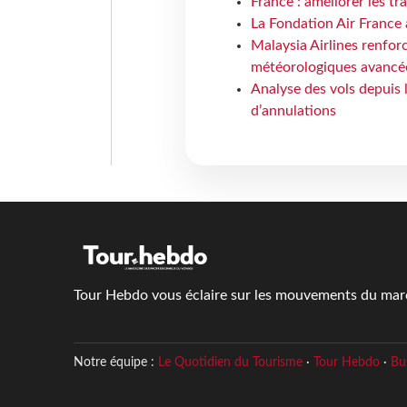
France : améliorer les tr
La Fondation Air France 
Malaysia Airlines renforc
météorologiques avancé
Analyse des vols depuis 
d’annulations
Tour Hebdo vous éclaire sur les mouvements du march
Notre équipe :
Le Quotidien du Tourisme
·
Tour Hebdo
·
Bu