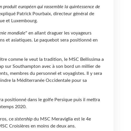
un produit européen qui rassemble la quintessence de
 expliqué Patrick Pourbaix, directeur général de
que et Luxembourg.
nie mondiale
" en allant draguer les voyageurs
ns et asiatiques. Le paquebot sera positionné en
être comme le veut la tradition, le MSC Bellissima a
e cap sur Southampton avec à son bord un millier de
nts, membres du personnel et voyagistes. Il y sera
oindre la Méditerranée Occidentale pour sa
a positionné dans le golfe Persique puis il mettra
rintemps 2020.
uros, ce
sistership
du MSC Meraviglia est le 4e
e MSC Croisières en moins de deux ans.