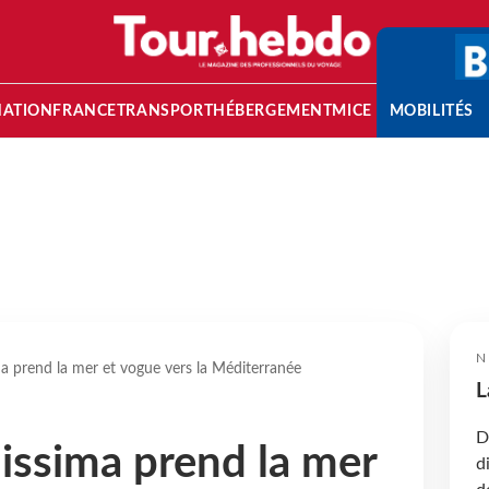
NATION
FRANCE
TRANSPORT
HÉBERGEMENT
MICE
MOBILITÉS
N
a prend la mer et vogue vers la Méditerranée
L
D
issima prend la mer
d