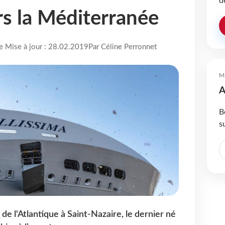
d
rs la Méditerranée
re Mise à jour : 28.02.2019
Par Céline Perronnet
M
A
B
s
 de l'Atlantique à Saint-Nazaire, le dernier né