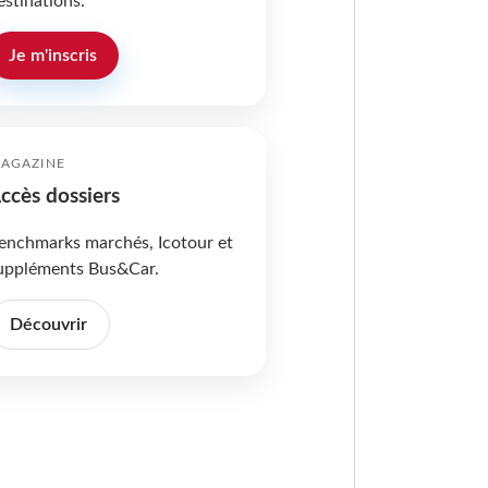
estinations.
Je m'inscris
AGAZINE
ccès dossiers
enchmarks marchés, Icotour et
uppléments Bus&Car.
Découvrir