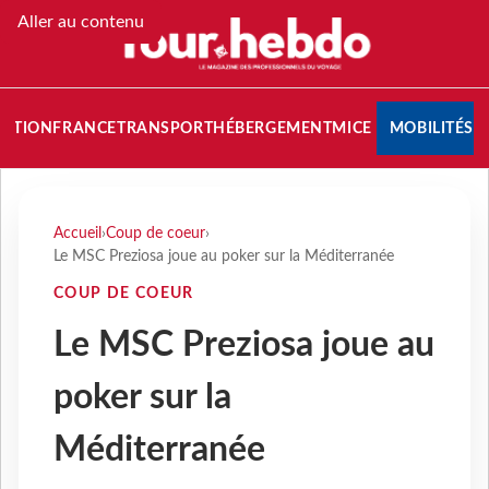
Aller au contenu
NATION
FRANCE
TRANSPORT
HÉBERGEMENT
MICE
MOBILITÉS
Accueil
›
Coup de coeur
›
Le MSC Preziosa joue au poker sur la Méditerranée
COUP DE COEUR
Le MSC Preziosa joue au
poker sur la
Méditerranée