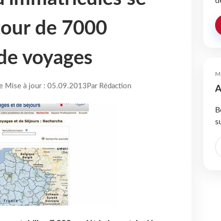
d
utour de 7000
de voyages
M
re Mise à jour : 05.09.2013
Par Rédaction
A
B
s