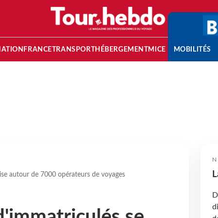
NATION
FRANCE
TRANSPORT
HÉBERGEMENT
MICE
MOBILITÉS
N
L
lise autour de 7000 opérateurs de voyages
D
d
'immatriculés se