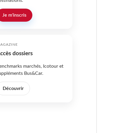
estinations.
Je m'inscris
AGAZINE
ccès dossiers
enchmarks marchés, Icotour et
uppléments Bus&Car.
Découvrir