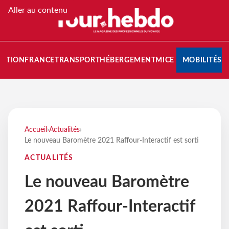
Aller au contenu
NATION
FRANCE
TRANSPORT
HÉBERGEMENT
MICE
MOBILITÉS
Accueil
›
Actualités
›
Le nouveau Baromètre 2021 Raffour-Interactif est sorti
ACTUALITÉS
Le nouveau Baromètre
2021 Raffour-Interactif