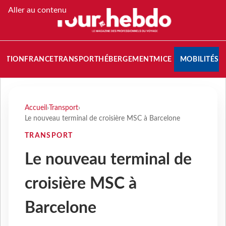
Aller au contenu
NATION
FRANCE
TRANSPORT
HÉBERGEMENT
MICE
MOBILITÉS
Accueil
›
Transport
›
Le nouveau terminal de croisière MSC à Barcelone
TRANSPORT
Le nouveau terminal de
croisière MSC à
Barcelone