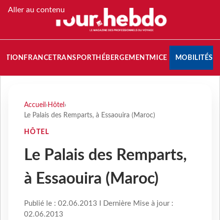
Aller au contenu
NATION
FRANCE
TRANSPORT
HÉBERGEMENT
MICE
MOBILITÉS
Accueil
›
Hôtel
›
Le Palais des Remparts, à Essaouira (Maroc)
HÔTEL
Le Palais des Remparts,
à Essaouira (Maroc)
Publié le : 02.06.2013 I Dernière Mise à jour :
02.06.2013