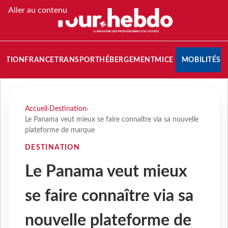
Aller au contenu
NATION
FRANCE
TRANSPORT
HÉBERGEMENT
MICE
MOBILITÉS
Accueil
›
Destination
›
Le Panama veut mieux se faire connaître via sa nouvelle
plateforme de marque
DESTINATION
Le Panama veut mieux
se faire connaître via sa
nouvelle plateforme de