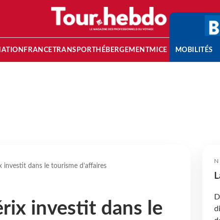
NATION
FRANCE
TRANSPORT
HÉBERGEMENT
MICE
MOBILITÉS
N
x investit dans le tourisme d’affaires
L
D
rix investit dans le
d