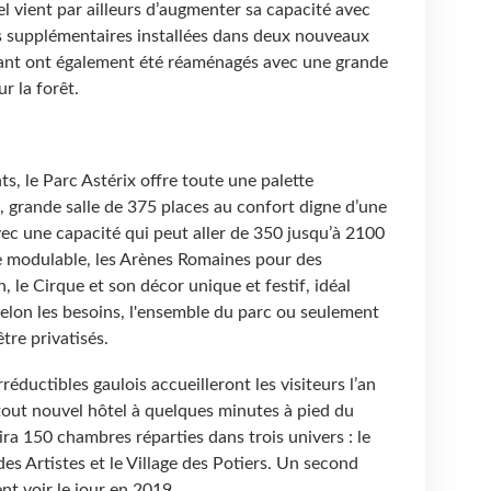
el vient par ailleurs d’augmenter sa capacité avec
 supplémentaires installées dans deux nouveaux
urant ont également été réaménagés avec une grande
r la forêt.
, le Parc Astérix offre toute une palette
e, grande salle de 375 places au confort digne d’une
avec une capacité qui peut aller de 350 jusqu’à 2100
e modulable, les Arènes Romaines pour des
 le Cirque et son décor unique et festif, idéal
elon les besoins, l'ensemble du parc ou seulement
tre privatisés.
rréductibles gaulois accueilleront les visiteurs l’an
tout nouvel hôtel à quelques minutes à pied du
ira 150 chambres réparties dans trois univers : le
 des Artistes et le Village des Potiers. Un second
nt voir le jour en 2019.