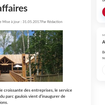
d
ffaires
re Mise à jour : 31.05.2017
Par Rédaction
M
A
B
s
 croissante des entreprises, le service
u parc gaulois vient d’inaugurer de
ons.