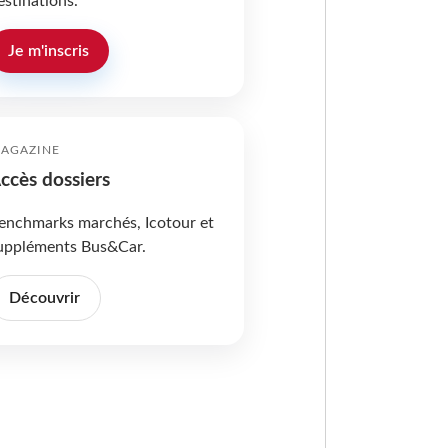
estinations.
Je m'inscris
AGAZINE
ccès dossiers
enchmarks marchés, Icotour et
uppléments Bus&Car.
Découvrir