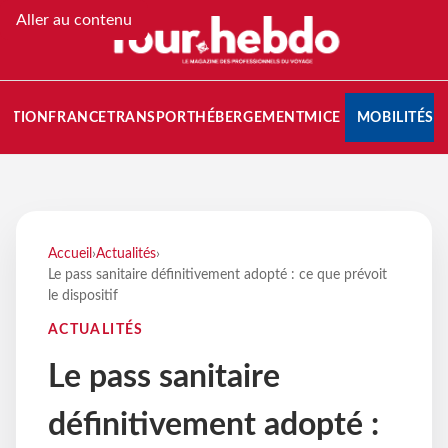
Aller au contenu
NATION
FRANCE
TRANSPORT
HÉBERGEMENT
MICE
MOBILITÉS
Accueil
›
Actualités
›
Le pass sanitaire définitivement adopté : ce que prévoit
le dispositif
ACTUALITÉS
Le pass sanitaire
définitivement adopté :