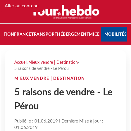
Aller au contenu
NATION
FRANCE
TRANSPORT
HÉBERGEMENT
MICE
MOBILITÉS
Accueil
›
Mieux vendre | Destination
›
5 raisons de vendre - Le Pérou
MIEUX VENDRE | DESTINATION
5 raisons de vendre - Le
Pérou
Publié le : 01.06.2019 I Dernière Mise à jour :
01.06.2019