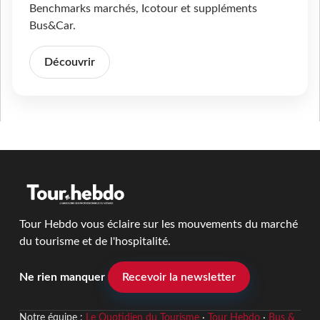
Benchmarks marchés, Icotour et suppléments
Bus&Car.
Découvrir
Tour Hebdo vous éclaire sur les mouvements du marché
du tourisme et de l'hospitalité.
Ne rien manquer
Recevoir la newsletter
Notre équipe :
Le Quotidien du Tourisme
·
Tour Hebdo
·
Bus &