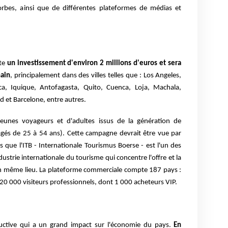
bes, ainsi que de différentes plateformes de médias et
te
un investissement d'environ 2 millions d'euros et sera
hain
, principalement dans des villes telles que : Los Angeles,
a, Iquique, Antofagasta, Quito, Cuenca, Loja, Machala,
 et Barcelone, entre autres.
 jeunes voyageurs et d'adultes issus de la génération de
(âgés de 25 à 54 ans). Cette campagne devrait être vue par
 que l'ITB - Internationale Tourismus Boerse - est l'un des
dustrie internationale du tourisme qui concentre l'offre et la
n même lieu. La plateforme commerciale compte 187 pays :
20 000 visiteurs professionnels, dont 1 000 acheteurs VIP.
ductive qui a un grand impact sur l'économie du pays.
En