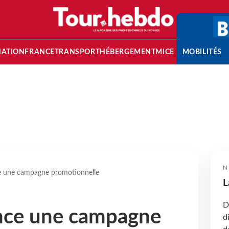
NATION
FRANCE
TRANSPORT
HÉBERGEMENT
MICE
MOBILITÉS
N
e une campagne promotionnelle
L
D
ance une campagne
d