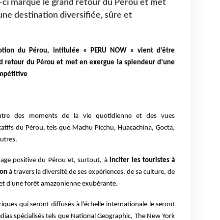
e-ci marque le grand retour du Pérou et met
ne destination diversifiée, sûre et
tion du Pérou, intitulée « PERU NOW » vient d’être
nd retour du Pérou et met en exergue la splendeur d’une
ompétitive
ontre des moments de la vie quotidienne et des vues
atifs du Pérou, tels que Machu Picchu, Huacachina, Gocta,
autres.
image positive du Pérou et, surtout, à
inciter les touristes à
ion
à travers la diversité de ses expériences, de sa culture, de
 et d'une forêt amazonienne exubérante.
ques qui seront diffusés à l'échelle internationale le seront
dias spécialisés tels que National Geographic, The New York