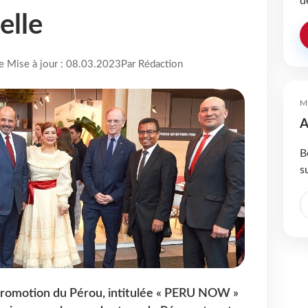
d
elle
re Mise à jour : 08.03.2023
Par Rédaction
M
A
B
s
romotion du Pérou, intitulée « PERU NOW »