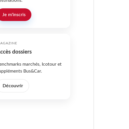
estinations.
Je m'inscris
AGAZINE
ccès dossiers
enchmarks marchés, Icotour et
uppléments Bus&Car.
Découvrir