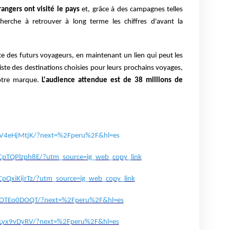
rangers ont visité le pays
et, grâce à des campagnes telles
erche à retrouver à long terme les chiffres d'avant la
ance des futurs voyageurs, en maintenant un lien qui peut les
 liste des destinations choisies pour leurs prochains voyages,
notre marque.
L'audience attendue est de 38 millions de
pV4eHjMtjK/?next=%2Fperu%2F&hl=es
/CpTQPlzph8E/?utm_source=ig_web_copy_link
CpQxiKijrTz/?utm_source=ig_web_copy_link
pOTEo0DOQT/?next=%2Fperu%2F&hl=es
pLyx9vDyRV/?next=%2Fperu%2F&hl=es