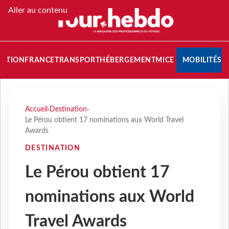
Aller au contenu
NATION
FRANCE
TRANSPORT
HÉBERGEMENT
MICE
MOBILITÉS
Accueil
›
Destination
›
Le Pérou obtient 17 nominations aux World Travel
Awards
DESTINATION
Le Pérou obtient 17
nominations aux World
Travel Awards