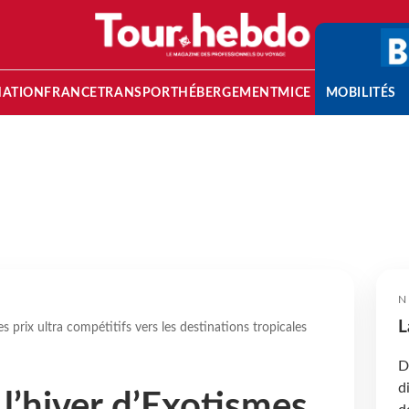
NATION
FRANCE
TRANSPORT
HÉBERGEMENT
MICE
MOBILITÉS
N
L
s prix ultra compétitifs vers les destinations tropicales
D
d
 l’hiver d’Exotismes