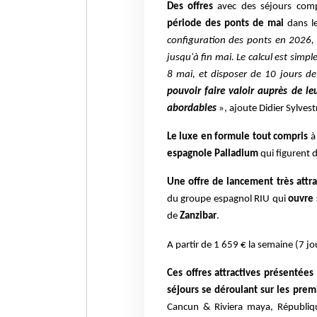
Des offres
avec des séjours comp
période des ponts de mai
dans le
configuration des ponts en 2026,
jusqu'à fin mai. Le calcul est simpl
8 mai, et disposer de 10 jours d
pouvoir faire valoir auprès de le
abordables
», ajoute Didier Sylvest
Le luxe en formule tout compris
à 
espagnole Palladium
qui figurent d
Une offre de lancement très attra
du groupe espagnol RIU qui
ouvre 
de
Zanzibar
.
A partir de 1 659 € la semaine (7 jou
Ces offres attractives présentées
séjours se déroulant sur les prem
Cancun & Riviera maya, Républiqu