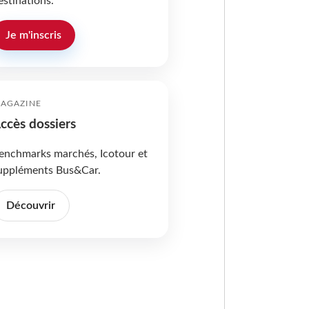
estinations.
Je m'inscris
AGAZINE
ccès dossiers
enchmarks marchés, Icotour et
uppléments Bus&Car.
Découvrir