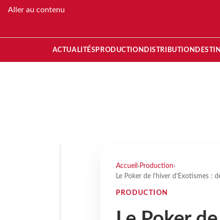
Aller au contenu
ACTUALITÉS
PRODUCTION
DISTRIBUTION
DESTI
Accueil
›
Production
›
Le Poker de l’hiver d’Exotismes : de
PRODUCTION
Le Poker de