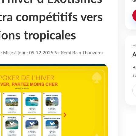
d
ltra compétitifs vers
ions tropicales
M
re Mise à jour : 09.12.2025
Par Rémi Bain Thouverez
A
B
s