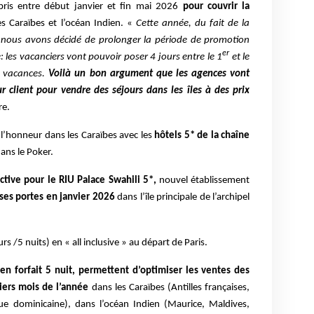
ris entre début janvier et fin mai 2026
pour couvrir la
s Caraïbes et l’océan Indien. «
Cette année, du fait de la
 nous avons décidé de prolonger la période de promotion
er
e: les vacanciers vont pouvoir poser 4 jours entre le 1
et le
e vacances.
Voilà un bon argument que les agences vont
ur client pour vendre des séjours dans les îles à des prix
re.
l’honneur dans les Caraïbes avec les
hôtels 5* de la chaîne
ans le Poker.
ctive pour le RIU Palace Swahili 5*,
nouvel établissement
ses portes en janvier 2026
dans l’île principale de l’archipel
rs /5 nuits) en « all inclusive » au départ de Paris.
 en forfait 5 nuit, permettent d’optimiser les ventes des
iers mois de l’année
dans les Caraïbes (Antilles françaises,
e dominicaine), dans l’océan Indien (Maurice, Maldives,