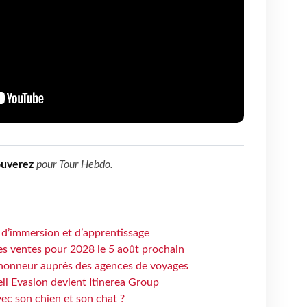
ouverez
pour
Tour Hebdo
.
 d’immersion et d’apprentissage
es ventes pour 2028 le 5 août prochain
honneur auprès des agences de voyages
ell Evasion devient Itinerea Group
ec son chien et son chat ?