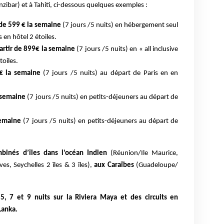
nzibar) et à Tahiti, ci-dessous quelques exemples :
r de 599 € la semaine
(7 jours /5 nuits) en hébergement seul
 en hôtel 2 étoiles.
artir de 899€ la semaine
(7 jours /5 nuits) en « all inclusive
toiles.
 € la semaine
(7 jours /5 nuits) au départ de Paris en en
a semaine
(7 jours /5 nuits) en petits-déjeuners au départ de
semaine
(7 jours /5 nuits) en petits-déjeuners au départ de
inés d’îles dans l’océan Indien
(Réunion/Ile Maurice,
es, Seychelles 2 îles & 3 îles),
aux Caraïbes
(Guadeloupe/
5, 7 et 9 nuits sur la Riviera Maya et des circuits en
Lanka.