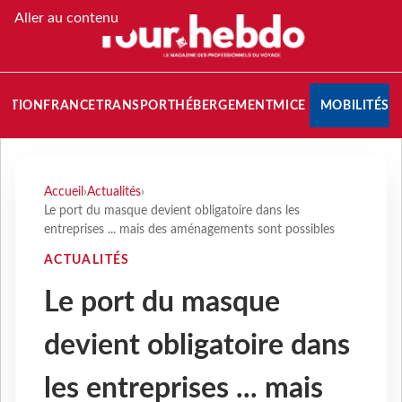
Aller au contenu
NATION
FRANCE
TRANSPORT
HÉBERGEMENT
MICE
MOBILITÉS
Accueil
›
Actualités
›
Le port du masque devient obligatoire dans les
entreprises ... mais des aménagements sont possibles
ACTUALITÉS
Le port du masque
devient obligatoire dans
les entreprises ... mais