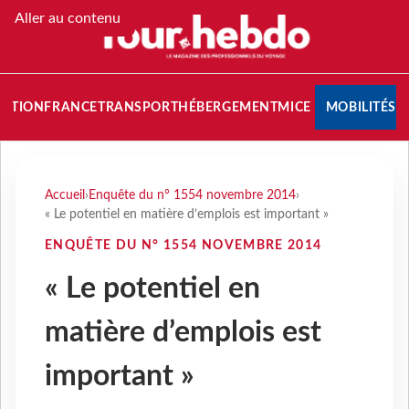
Aller au contenu
NATION
FRANCE
TRANSPORT
HÉBERGEMENT
MICE
MOBILITÉS
Accueil
›
Enquête du n° 1554 novembre 2014
›
« Le potentiel en matière d’emplois est important »
ENQUÊTE DU N° 1554 NOVEMBRE 2014
« Le potentiel en
matière d’emplois est
important »