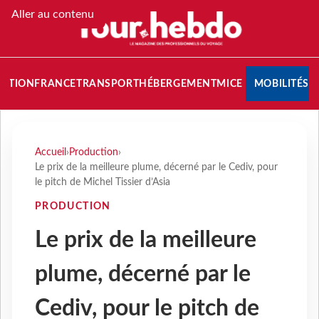
Aller au contenu
NATION
FRANCE
TRANSPORT
HÉBERGEMENT
MICE
MOBILITÉS
Accueil
›
Production
›
Le prix de la meilleure plume, décerné par le Cediv, pour
le pitch de Michel Tissier d’Asia
PRODUCTION
Le prix de la meilleure
plume, décerné par le
Cediv, pour le pitch de