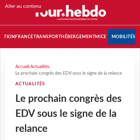
Aller au contenu
NATION
FRANCE
TRANSPORT
HÉBERGEMENT
MICE
MOBILITÉS
Accueil
›
Actualités
›
Le prochain congrès des EDV sous le signe de la relance
ACTUALITÉS
Le prochain congrès des
EDV sous le signe de la
relance