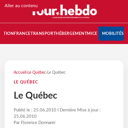
Aller au contenu
NATION
FRANCE
TRANSPORT
HÉBERGEMENT
MICE
MOBILITÉS
Accueil
›
Le Québec
›
Le Québec
LE QUÉBEC
Le Québec
Publié le : 25.06.2010 I Dernière Mise à jour :
25.06.2010
Par Florence Donnarel