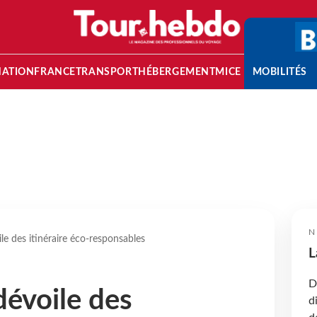
NATION
FRANCE
TRANSPORT
HÉBERGEMENT
MICE
MOBILITÉS
N
e des itinéraire éco-responsables
L
D
évoile des
d