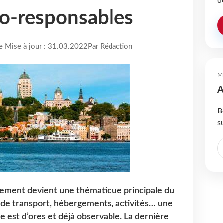
d
éco-responsables
re Mise à jour : 31.03.2022
Par Rédaction
M
A
B
s
nement devient une thématique principale du
de transport, hébergements, activités… une
e est d’ores et déjà observable. La dernière