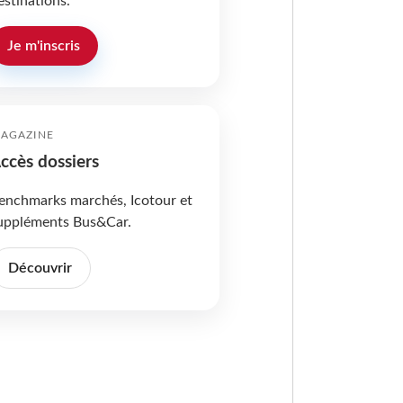
estinations.
Je m'inscris
AGAZINE
ccès dossiers
enchmarks marchés, Icotour et
uppléments Bus&Car.
Découvrir