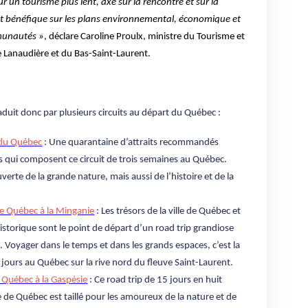
ur un tourisme plus lent, axé sur la rencontre et sur la
est bénéfique sur les plans environnemental, économique et
munautés
», déclare Caroline Proulx, ministre du Tourisme et
e Lanaudière et du Bas-Saint-Laurent.
aduit donc par plusieurs circuits au départ du Québec :
t du Québec
: Une quarantaine d’attraits recommandés
 qui composent ce circuit de trois semaines au Québec.
erte de la grande nature, mais aussi de l’histoire et de la
 de Québec à la Minganie
: Les trésors de la ville de Québec et
storique sont le point de départ d’un road trip grandiose
t. Voyager dans le temps et dans les grands espaces, c’est la
 jours au Québec sur la rive nord du fleuve Saint-Laurent.
de Québec à la Gaspésie
: Ce road trip de 15 jours en huit
le de Québec est taillé pour les amoureux de la nature et de