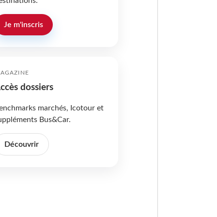
estinations.
Je m'inscris
AGAZINE
ccès dossiers
enchmarks marchés, Icotour et
uppléments Bus&Car.
Découvrir