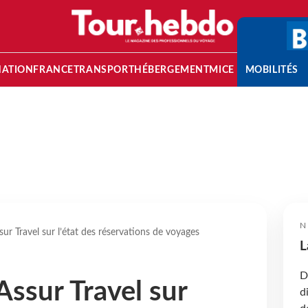
NATION
FRANCE
TRANSPORT
HÉBERGEMENT
MICE
MOBILITÉS
N
sur Travel sur l’état des réservations de voyages
L
D
Assur Travel sur
d