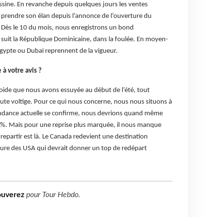
ine. En revanche depuis quelques jours les ventes
rendre son élan depuis l’annonce de l’ouverture du
Dès le 10 du mois, nous enregistrons un bond
n suit la République Dominicaine, dans la foulée. En moyen-
Egypte ou Dubaï reprennent de la vigueur.
 à votre avis ?
oide que nous avons essuyée au début de l’été, tout
aute voltige. Pour ce qui nous concerne, nous nous situons à
tendance actuelle se confirme, nous devrions quand même
5%. Mais pour une reprise plus marquée, il nous manque
de repartir est là. Le Canada redevient une destination
ture des USA qui devrait donner un top de redépart
ouverez
pour
Tour Hebdo
.