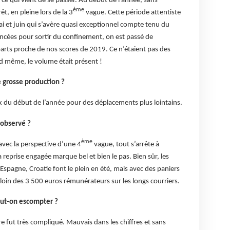
ce qui vient de se passer. Au début de l’année, sans
ème
rêt, en pleine lors de la 3
vague. Cette période attentiste
i et juin qui s’avère quasi exceptionnel compte tenu du
ncées pour sortir du confinement, on est passé de
arts proche de nos scores de 2019. Ce n’étaient pas des
 même, le volume était présent !
e grosse production ?
u début de l’année pour des déplacements plus lointains.
 observé ?
ème
 avec la perspective d’une 4
vague, tout s’arrête à
reprise engagée marque bel et bien le pas. Bien sûr, les
 Espagne, Croatie font le plein en été, mais avec des paniers
loin des 3 500 euros rémunérateurs sur les longs courriers.
eut-on escompter ?
 fut très compliqué. Mauvais dans les chiffres et sans