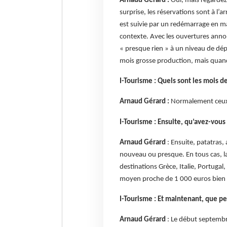
Arnaud Gérard :
Oui, mais regardez 
surprise, les réservations sont à l’ar
est suivie par un redémarrage en ma
contexte. Avec les ouvertures anno
« presque rien » à un niveau de dép
mois grosse production, mais quand
I-Tourisme : Quels sont les mois d
Arnaud Gérard :
Normalement ceux d
I-Tourisme : Ensuite, qu’avez-vous
Arnaud Gérard
: Ensuite, patatras,
nouveau ou presque. En tous cas, la 
destinations Grèce, Italie, Portugal,
moyen proche de 1 000
euros bien 
I-Tourisme : Et maintenant, que p
Arnaud Gérard
: Le début septembre