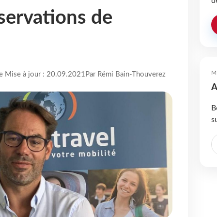
d
éservations de
M
re Mise à jour : 20.09.2021
Par Rémi Bain-Thouverez
A
B
s