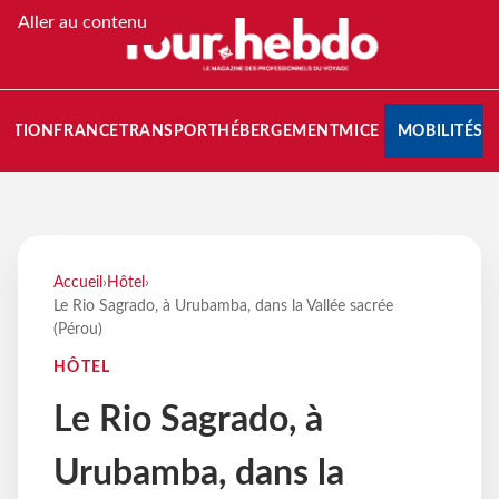
Aller au contenu
NATION
FRANCE
TRANSPORT
HÉBERGEMENT
MICE
MOBILITÉS
Accueil
›
Hôtel
›
Le Rio Sagrado, à Urubamba, dans la Vallée sacrée
(Pérou)
HÔTEL
Le Rio Sagrado, à
Urubamba, dans la