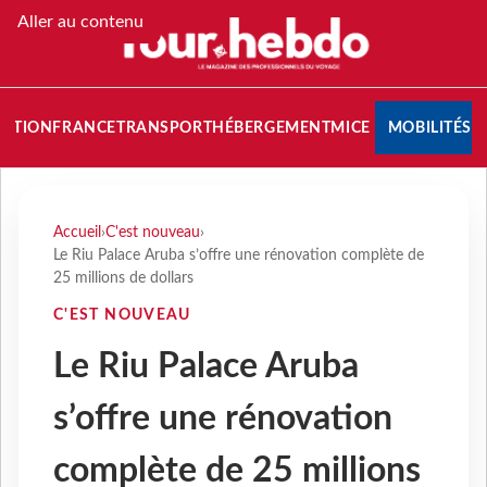
Aller au contenu
NATION
FRANCE
TRANSPORT
HÉBERGEMENT
MICE
MOBILITÉS
Accueil
›
C'est nouveau
›
Le Riu Palace Aruba s’offre une rénovation complète de
25 millions de dollars
C'EST NOUVEAU
Le Riu Palace Aruba
s’offre une rénovation
complète de 25 millions