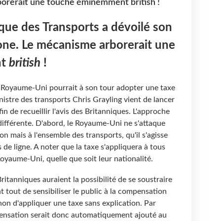
orerait une touche éminemment british !
ique des Transports a dévoilé son
one. Le mécanisme arborerait une
nt
british
!
e Royaume-Uni pourrait à son tour adopter une taxe
nistre des transports Chris Grayling vient de lancer
in de recueillir l'avis des Britanniques. L'approche
différente. D'abord, le Royaume-Uni ne s'attaque
on mais à l'ensemble des transports, qu'il s'agisse
s de ligne. A noter que la taxe s'appliquera à tous
oyaume-Uni, quelle que soit leur nationalité.
Britanniques auraient la possibilité de se soustraire
nt tout de sensibiliser le public à la compensation
on d'appliquer une taxe sans explication. Par
pensation serait donc automatiquement ajouté au