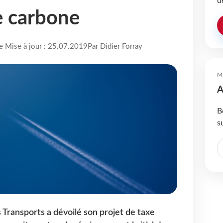
d
e carbone
re Mise à jour : 25.07.2019
Par Didier Forray
M
A
B
s
 Transports a dévoilé son projet de taxe