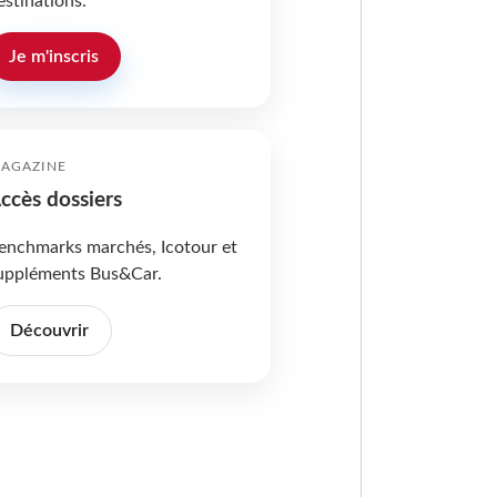
estinations.
Je m'inscris
AGAZINE
ccès dossiers
enchmarks marchés, Icotour et
uppléments Bus&Car.
Découvrir