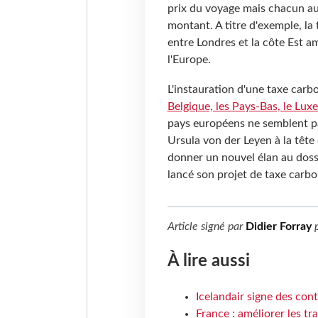
prix du voyage mais chacun aur
montant. A titre d'exemple, la 
entre Londres et la côte Est a
l'Europe.
L'instauration d'une taxe car
Belgique, les Pays-Bas, le Lux
pays européens ne semblent pa
Ursula von der Leyen à la têt
donner un nouvel élan au dossie
lancé son projet de taxe carbo
Article signé par
Didier Forray
p
À lire aussi
Icelandair signe des con
France : améliorer les tr