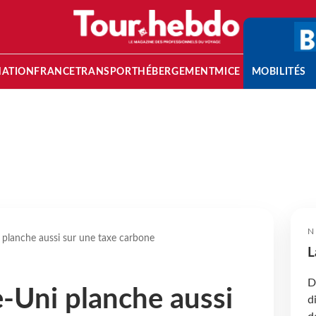
NATION
FRANCE
TRANSPORT
HÉBERGEMENT
MICE
MOBILITÉS
N
planche aussi sur une taxe carbone
L
D
-Uni planche aussi
d