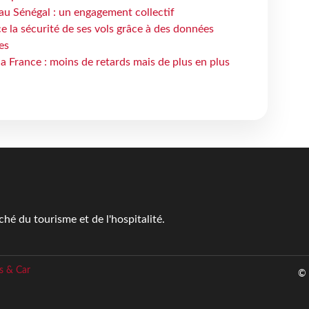
au Sénégal : un engagement collectif
e la sécurité de ses vols grâce à des données
es
la France : moins de retards mais de plus en plus
é du tourisme et de l'hospitalité.
s & Car
© 