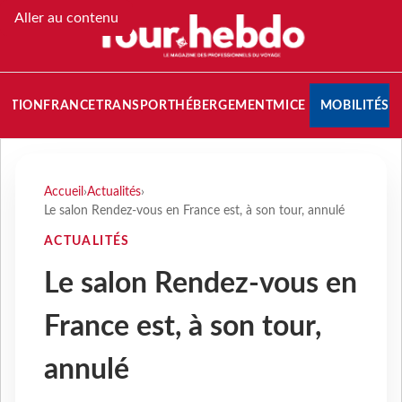
Aller au contenu
NATION
FRANCE
TRANSPORT
HÉBERGEMENT
MICE
MOBILITÉS
Accueil
›
Actualités
›
Le salon Rendez-vous en France est, à son tour, annulé
ACTUALITÉS
Le salon Rendez-vous en
France est, à son tour,
annulé