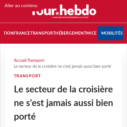
Aller au contenu
NATION
FRANCE
TRANSPORT
HÉBERGEMENT
MICE
MOBILITÉS
Accueil
›
Transport
›
Le secteur de la croisière ne s'est jamais aussi bien porté
TRANSPORT
Le secteur de la croisière
ne s'est jamais aussi bien
porté