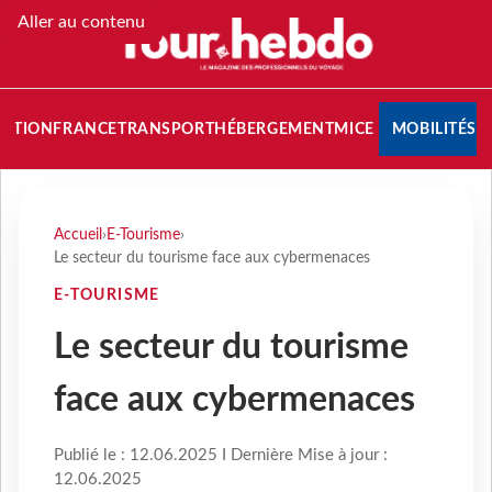
Aller au contenu
NATION
FRANCE
TRANSPORT
HÉBERGEMENT
MICE
MOBILITÉS
Accueil
›
E-Tourisme
›
Le secteur du tourisme face aux cybermenaces
E-TOURISME
Le secteur du tourisme
face aux cybermenaces
Publié le : 12.06.2025 I Dernière Mise à jour :
12.06.2025