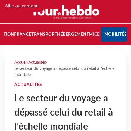
Aller au contenu
NATION
FRANCE
TRANSPORT
HÉBERGEMENT
MICE
MOBILITÉS
Accueil
›
Actualités
›
Le secteur du voyage a dépassé celui du retail à l’échelle
mondiale
ACTUALITÉS
Le secteur du voyage a
dépassé celui du retail à
l’échelle mondiale