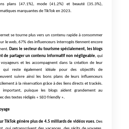
ons plans (47.1%), mode (41.2%) et beauté (35.3%),
ématiques marquantes de TikTok en 2023.
ternet se tourne plus vers un contenu rapide à consommer
sur le web, 67% des influenceurs interrogés tiennent encore
ement.
Dans le secteur du tourisme spécialement, les blogs
ent de partager un contenu informatif non négligeable
, qui
s voyageurs et les accompagnent dans la création de leur
me qui reste également idéale pour des objectifs de
euvent suivre ainsi les bons plans de leurs influenceurs
ilement à la réservation grâce à des liens directs et trackés.
ssi important, puisque les blogs aident grandement au
ec des textes rédigés « SEO friendly ».
voyage
ur TikTok génère plus de 4.5 milliards de vidéos vues.
Des
, qui retranscrivent des vacances, des récits de voyages,