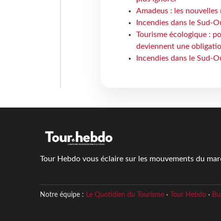
Amadeus : les nouvelles 
Incendies dans le Sud-Oue
Tourisme écologique : po
deviennent une obligatio
Incendies dans le Sud-Ou
Tour Hebdo vous éclaire sur les mouvements du march
Notre équipe :
Le Quotidien du Tourisme
·
Tour Hebdo
·
Bu