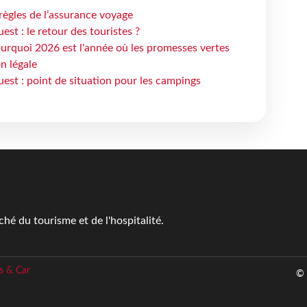
règles de l’assurance voyage
st : le retour des touristes ?
urquoi 2026 est l'année où les promesses vertes
n légale
est : point de situation pour les campings
é du tourisme et de l'hospitalité.
s & Car
© 