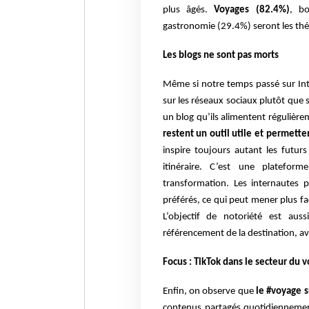
plus âgés.
Voyages (82.4%)
, b
gastronomie (29.4%) seront les th
Les blogs ne sont pas morts
Même si notre temps passé sur In
sur les réseaux sociaux plutôt que 
un blog qu’ils alimentent régulièr
restent un outil utile et permett
inspire toujours autant les futur
itinéraire. C’est une platefor
transformation. Les internautes p
préférés, ce qui peut mener plus fac
L’objectif de notoriété est au
référencement de la destination, av
Focus : TikTok dans le secteur du 
Enfin, on observe que
le #voyage s
contenus partagés quotidiennement