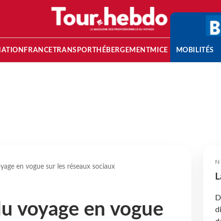
NATION
FRANCE
TRANSPORT
HÉBERGEMENT
MICE
MOBILITÉS
N
oyage en vogue sur les réseaux sociaux
L
D
du voyage en vogue
d