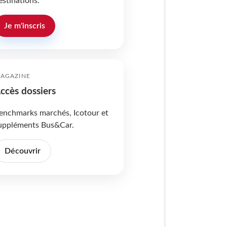
estinations.
Je m'inscris
AGAZINE
ccès dossiers
enchmarks marchés, Icotour et
uppléments Bus&Car.
Découvrir