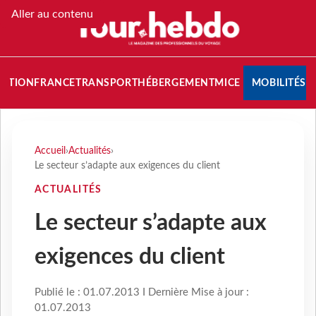
Aller au contenu
NATION
FRANCE
TRANSPORT
HÉBERGEMENT
MICE
MOBILITÉS
Accueil
›
Actualités
›
Le secteur s’adapte aux exigences du client
ACTUALITÉS
Le secteur s’adapte aux
exigences du client
Publié le : 01.07.2013 I Dernière Mise à jour :
01.07.2013