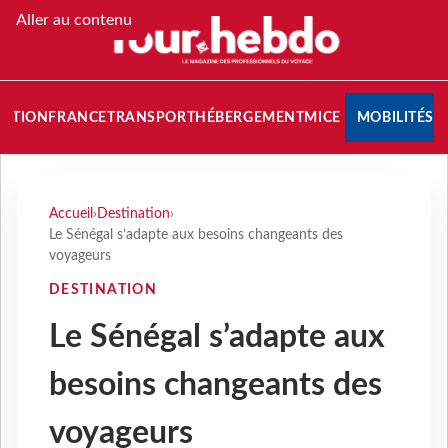
Aller au contenu
NATION
FRANCE
TRANSPORT
HÉBERGEMENT
MICE
MOBILITÉS
Accueil
›
Destination
›
Le Sénégal s’adapte aux besoins changeants des
voyageurs
DESTINATION
Le Sénégal s’adapte aux
besoins changeants des
voyageurs