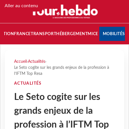
Aller au contenu
NATION
FRANCE
TRANSPORT
HÉBERGEMENT
MICE
MOBILITÉS
Accueil
›
Actualités
›
Le Seto cogite sur les grands enjeux de la profession à
l’IFTM Top Resa
ACTUALITÉS
Le Seto cogite sur les
grands enjeux de la
profession à l’IFTM Top