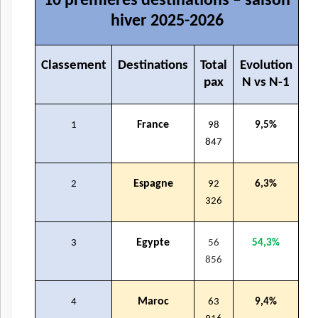
10 premières destinations – saison
hiver 2025-2026
Classement
Destinations
Total
Evolution
pax
N vs N-1
France
1
98
9,5%
847
Espagne
2
92
6,3%
326
Egypte
3
56
54,3%
856
Maroc
4
63
9,4%