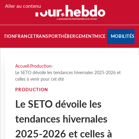
Aller au contenu
NATION
FRANCE
TRANSPORT
HÉBERGEMENT
MICE
MOBILITÉS
Accueil
›
Production
›
Le SETO dévoile les tendances hivernales 2025-2026 et
celles à venir pour cet été
PRODUCTION
Le SETO dévoile les
tendances hivernales
2025-2026 et celles à