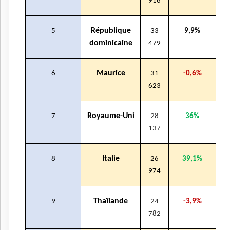
916
République
5
33
9,9%
dominicaine
479
Maurice
6
31
-0,6%
623
Royaume-Uni
7
28
36%
137
Italie
8
26
39,1%
974
Thaïlande
9
24
-3,9%
782