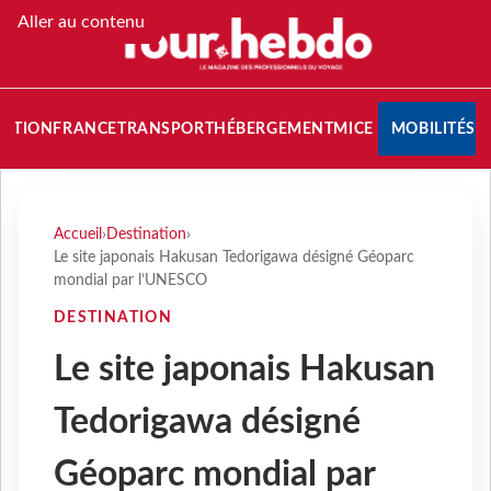
Aller au contenu
NATION
FRANCE
TRANSPORT
HÉBERGEMENT
MICE
MOBILITÉS
Accueil
›
Destination
›
Le site japonais Hakusan Tedorigawa désigné Géoparc
mondial par l’UNESCO
DESTINATION
Le site japonais Hakusan
Tedorigawa désigné
Géoparc mondial par