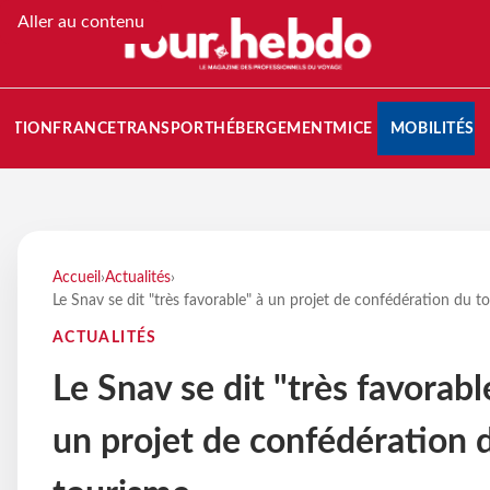
Aller au contenu
NATION
FRANCE
TRANSPORT
HÉBERGEMENT
MICE
MOBILITÉS
Accueil
›
Actualités
›
Le Snav se dit "très favorable" à un projet de confédération du t
ACTUALITÉS
Le Snav se dit "très favorabl
un projet de confédération 