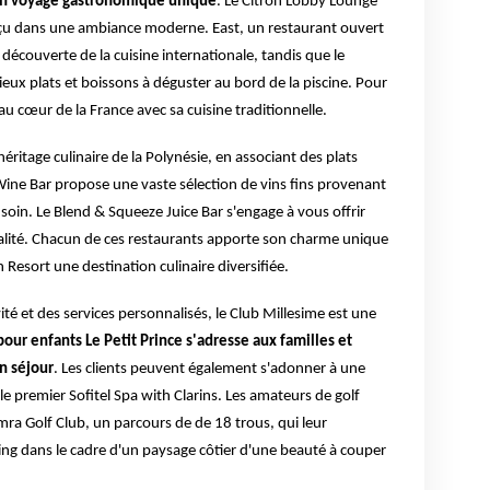
un voyage gastronomique unique
. Le Citron Lobby Lounge
onçu dans une ambiance moderne. East, un restaurant ouvert
découverte de la cuisine internationale, tandis que le
eux plats et boissons à déguster au bord de la piscine. Pour
 au cœur de la France avec sa cuisine traditionnelle.
éritage culinaire de la Polynésie, en associant des plats
Wine Bar propose une vaste sélection de vins fins provenant
soin. Le Blend & Squeeze Juice Bar s'engage à vous offrir
italité. Chacun de ces restaurants apporte son charme unique
 Resort une destination culinaire diversifiée.
ité et des services personnalisés, le Club Millesime est une
pour enfants Le Petit Prince s'adresse aux familles et
n séjour
. Les clients peuvent également s'adonner à une
le premier Sofitel Spa with Clarins. Les amateurs de golf
mra Golf Club, un parcours de de 18 trous, qui leur
ing dans le cadre d'un paysage côtier d'une beauté à couper