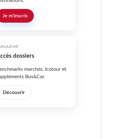
estinations.
Je m'inscris
AGAZINE
ccès dossiers
enchmarks marchés, Icotour et
uppléments Bus&Car.
Découvrir