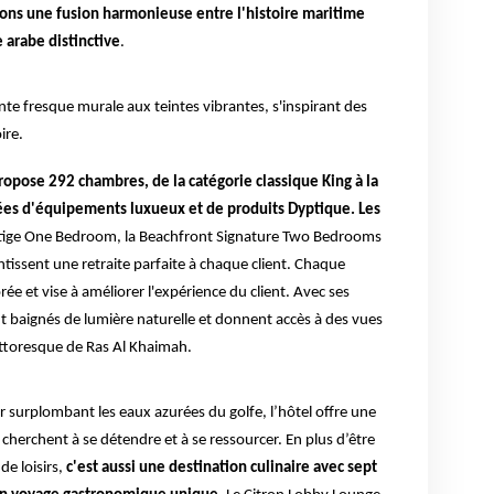
ons une fusion harmonieuse entre l'histoire maritime
e arabe distinctive
.
nte fresque murale aux teintes vibrantes, s'inspirant des
ire.
ropose 292 chambres, de la catégorie classique King à la
ées d'équipements luxueux et de produits Dyptique. Les
estige One Bedroom, la Beachfront Signature Two Bedrooms
antissent une retraite parfaite à chaque client. Chaque
 et vise à améliorer l'expérience du client. Avec ses
nt baignés de lumière naturelle et donnent accès à des vues
pittoresque de Ras Al Khaimah.
 surplombant les eaux azurées du golfe, l’hôtel offre une
herchent à se détendre et à se ressourcer. En plus d’être
de loisirs,
c'est aussi une destination culinaire avec sept