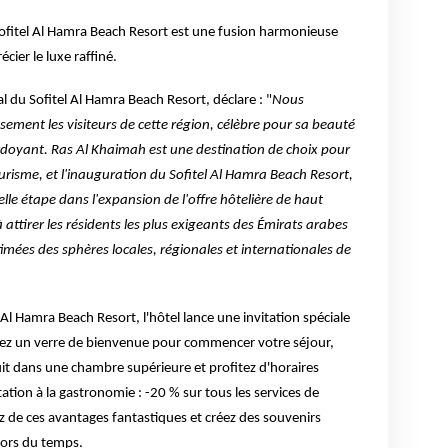
Sofitel Al Hamra Beach Resort est une fusion harmonieuse
cier le luxe raffiné.
 du Sofitel Al Hamra Beach Resort, déclare : "
Nous
sement les visiteurs de cette région, célèbre pour sa beauté
doyant. Ras Al Khaimah est une destination de choix pour
le tourisme, et l'inauguration du Sofitel Al Hamra Beach Resort,
e étape dans l'expansion de l'offre hôtelière de haut
à attirer les résidents les plus exigeants des Émirats arabes
timées des sphères locales, régionales et internationales de
 Al Hamra Beach Resort, l'hôtel lance une invitation spéciale
vez un verre de bienvenue pour commencer votre séjour,
it dans une chambre supérieure et profitez d'horaires
itation à la gastronomie : -20 % sur tous les services de
ez de ces avantages fantastiques et créez des souvenirs
hors du temps.