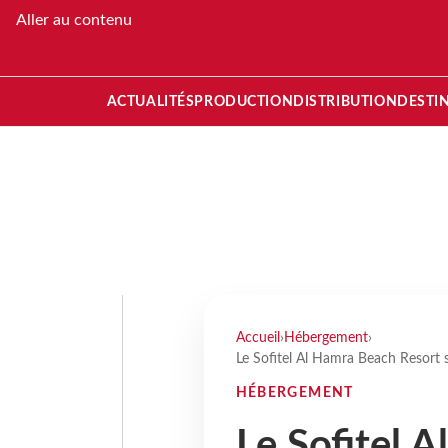
Aller au contenu
ACTUALITÉS
PRODUCTION
DISTRIBUTION
DESTI
Accueil
›
Hébergement
›
Le Sofitel Al Hamra Beach Resort 
HÉBERGEMENT
Le Sofitel 