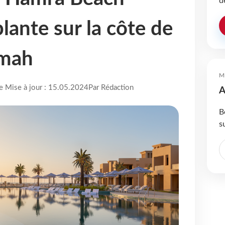
d
lante sur la côte de
imah
M
re Mise à jour : 15.05.2024
Par Rédaction
A
B
s