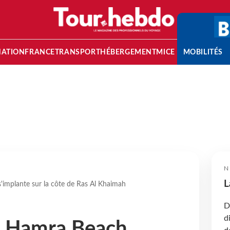
NATION
FRANCE
TRANSPORT
HÉBERGEMENT
MICE
MOBILITÉS
N
L
s'implante sur la côte de Ras Al Khaimah
D
d
Al Hamra Beach