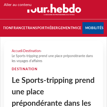
Aller au contenu
NATION
FRANCE
TRANSPORT
HÉBERGEMENT
MICE
MOBILITÉS
Accueil
›
Destination
›
Le Sports-tripping prend une place prépondérante dans
les voyages d'affaires
DESTINATION
Le Sports-tripping prend
une place
prépondérante dans les