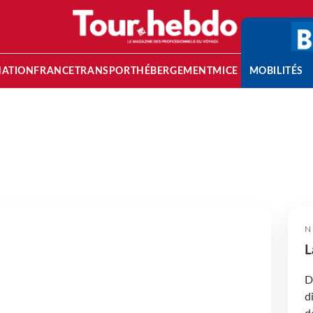
NATION
FRANCE
TRANSPORT
HÉBERGEMENT
MICE
MOBILITÉS
N
L
D
a
d