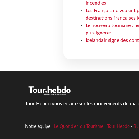
incendies
Les Français ne veulent p
destinations françaises l
Le nouveau tourisme : le
plus ignorer
Icelandair signe des con
Tour Hebdo vous éclaire sur les mouvements du march
Notre équipe :
Le Quotidien du Tourisme
·
Tour Hebdo
·
Bu