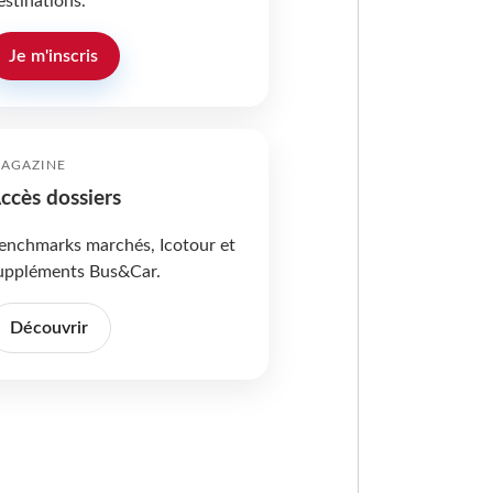
estinations.
Je m'inscris
AGAZINE
ccès dossiers
enchmarks marchés, Icotour et
uppléments Bus&Car.
Découvrir