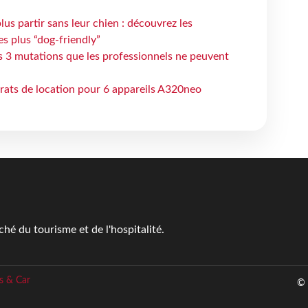
lus partir sans leur chien : découvrez les
es plus “dog-friendly”
s 3 mutations que les professionnels ne peuvent
trats de location pour 6 appareils A320neo
é du tourisme et de l'hospitalité.
s & Car
© 