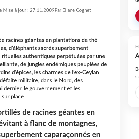
d
re Mise à jour : 27.11.2009
Par Eliane Cognet
 de racines géantes en plantations de thé
M
nes, d’éléphants sacrés superbement
A
 rituelles authentiques perpétuées par une
eillante, de jungles endémiques peuplées de
B
rdins d’épices, les charmes de l’ex-Ceylan
s
défaite militaire, dans le Nord, des
i dernier, le gouvernement et les
 sur place
rtillés de racines géantes en
lévitant à flanc de montagnes,
 superbement caparaçonnés en