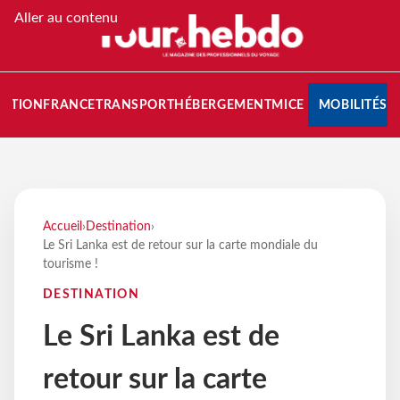
Aller au contenu
NATION
FRANCE
TRANSPORT
HÉBERGEMENT
MICE
MOBILITÉS
Accueil
›
Destination
›
Le Sri Lanka est de retour sur la carte mondiale du
tourisme !
DESTINATION
Le Sri Lanka est de
retour sur la carte