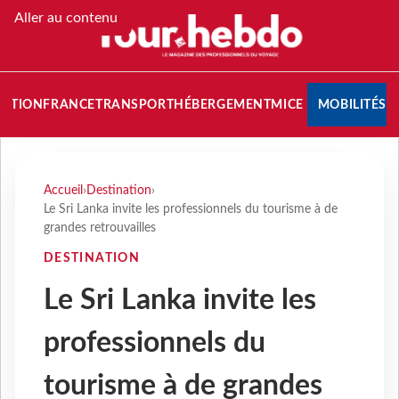
Aller au contenu
NATION
FRANCE
TRANSPORT
HÉBERGEMENT
MICE
MOBILITÉS
Accueil
›
Destination
›
Le Sri Lanka invite les professionnels du tourisme à de
grandes retrouvailles
DESTINATION
Le Sri Lanka invite les
professionnels du
tourisme à de grandes