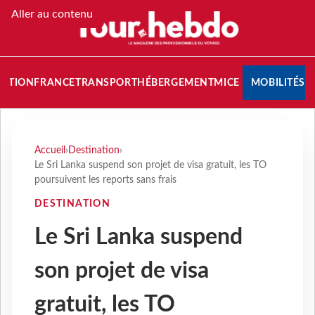
Aller au contenu
NATION
FRANCE
TRANSPORT
HÉBERGEMENT
MICE
MOBILITÉS
Accueil
›
Destination
›
Le Sri Lanka suspend son projet de visa gratuit, les TO
poursuivent les reports sans frais
DESTINATION
Le Sri Lanka suspend
son projet de visa
gratuit, les TO