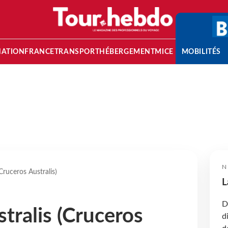
NATION
FRANCE
TRANSPORT
HÉBERGEMENT
MICE
MOBILITÉS
N
(Cruceros Australis)
L
D
stralis (Cruceros
d