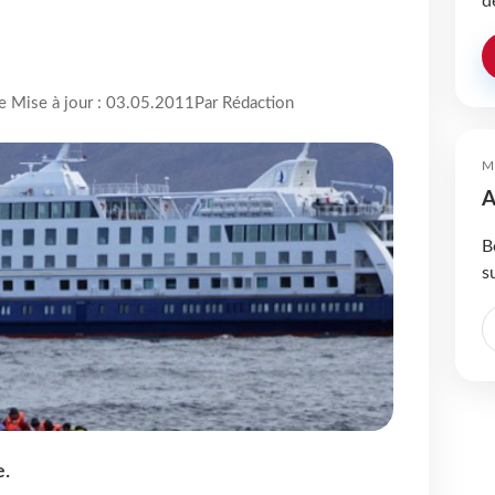
d
re Mise à jour : 03.05.2011
Par Rédaction
M
A
B
s
e.