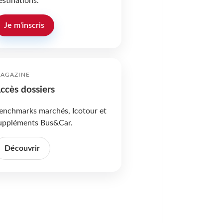
estinations.
Je m'inscris
AGAZINE
ccès dossiers
enchmarks marchés, Icotour et
uppléments Bus&Car.
Découvrir