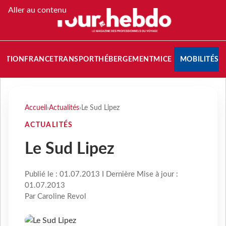
Aller au contenu
NATION
FRANCE
TRANSPORT
HÉBERGEMENT
MICE
MOBILITÉS
Accueil
›
Actualités
›
Le Sud Lipez
ACTUALITÉS
Le Sud Lipez
Publié le : 01.07.2013 I Dernière Mise à jour :
01.07.2013
Par Caroline Revol