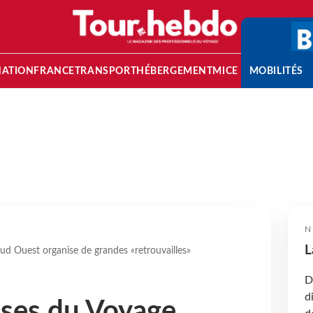
NATION
FRANCE
TRANSPORT
HÉBERGEMENT
MICE
MOBILITÉS
N
L
ud Ouest organise de grandes «retrouvailles»
D
d
ises du Voyage