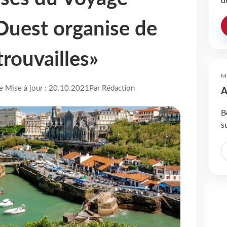
d
Ouest organise de
rouvailles»
M
re Mise à jour : 20.10.2021
Par Rédaction
A
B
s