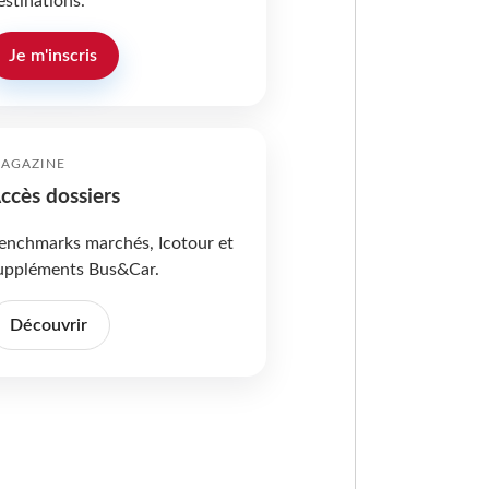
estinations.
Je m'inscris
AGAZINE
ccès dossiers
enchmarks marchés, Icotour et
uppléments Bus&Car.
Découvrir