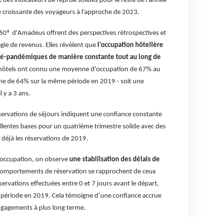
 indicateurs de reprise solides pour le reste de l'année
e croissante des voyageurs à l’approche de 2023.
0® d'Amadeus offrent des perspectives rétrospectives et
égie de revenus. Elles révèlent que
l'occupation hôtelière
ré-pandémiques de manière constante tout au long de
les hôtels ont connu une moyenne d'occupation de 67% au
e de 64% sur la même période en 2019 - soit une
 y a 3 ans.
servations de séjours indiquent une confiance constante
entes bases pour un quatrième trimestre solide avec des
déjà les réservations de 2019.
 d'occupation, on observe
une stabilisation des délais de
s comportements de réservation se rapprochent de ceux
rvations effectuées entre 0 et 7 jours avant le départ,
ériode en 2019. Cela témoigne d’une confiance accrue
ngagements à plus long terme.