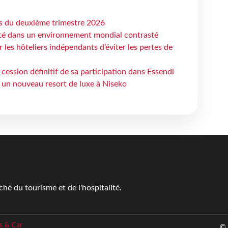
ts du deuxième trimestre 2026
ité dans un environnement mondial contrasté
les hôteliers indépendants d’éviter les pertes de
cession définitif de sa participation dans Essendi
 un nouveau resort de luxe à Niseko
é du tourisme et de l'hospitalité.
s & Car
© 