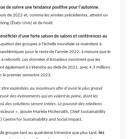
nue de suivre une tendance positive pour l'automne
,
ois de 2022 et, comme les années précédentes, atteint un
ving (États-Unis) et de Noël.
énéficier d’une forte saison de salons et conférences au
cupation des groupes à l’échelle mondiale se maintient à
andémiques pour le reste de l'année 2022, à mesure que le
 à rebondir. Les données d'Amadeus montrent que les
 également à s’étendre au-delà de 2022, avec 4,3 millions
ur le premier semestre 2023.
t être exploitées au maximum afin d’avoir le plus grand
voir des événements qui en valent la peine, dont les
où des solutions seront créées. Le pouvoir des relations
récieuse
», ajoute Mariela McIlwraith, Chief Sustainability
C) Centre for Sustainability and Social Impact.
 de groupe tant au quatrième trimestre que plus tard,
les