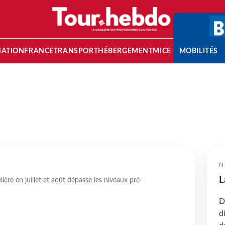
NATION
FRANCE
TRANSPORT
HÉBERGEMENT
MICE
MOBILITÉS
N
L
ère en juillet et août dépasse les niveaux pré-
D
d