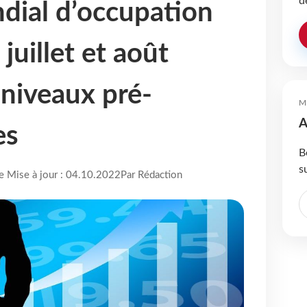
d
dial d’occupation
 juillet et août
 niveaux pré-
M
A
es
B
s
re Mise à jour : 04.10.2022
Par Rédaction