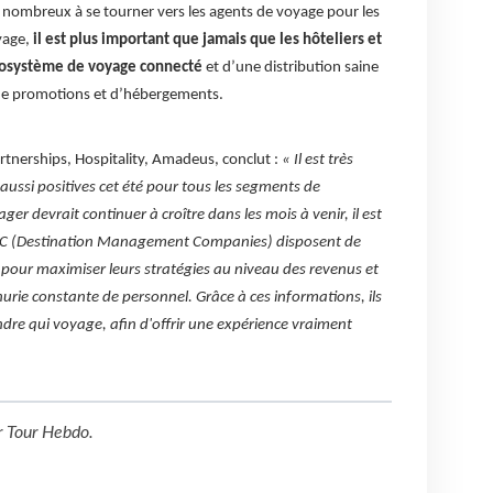
 nombreux à se tourner vers les agents de voyage pour les
yage,
il est plus important que jamais que les hôteliers et
écosystème de voyage connecté
et d’une distribution saine
de promotions et d’hébergements.
rtnerships, Hospitality, Amadeus, conclut :
« Il est très
ussi positives cet été pour tous les segments de
yager devrait continuer à croître dans les mois à venir, il est
s DMC (Destination Management Companies) disposent de
 pour maximiser leurs stratégies au niveau des revenus et
énurie constante de personnel. Grâce à ces informations, ils
e qui voyage, afin d'offrir une expérience vraiment
r
Tour Hebdo
.