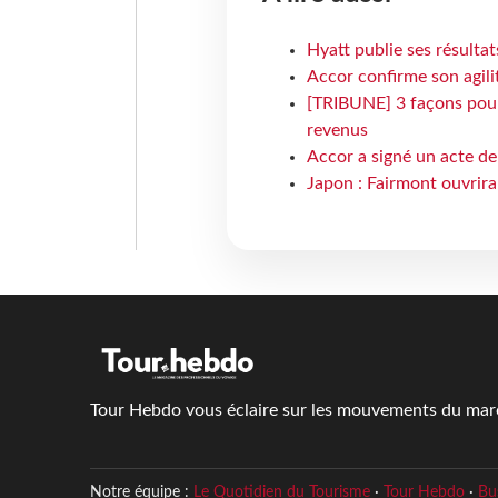
Hyatt publie ses résulta
Accor confirme son agil
[TRIBUNE] 3 façons pour 
revenus
Accor a signé un acte de 
Japon : Fairmont ouvrira
Tour Hebdo vous éclaire sur les mouvements du march
Notre équipe :
Le Quotidien du Tourisme
·
Tour Hebdo
·
Bu