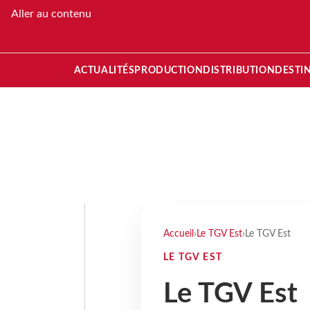
Aller au contenu
ACTUALITÉS
PRODUCTION
DISTRIBUTION
DESTI
Accueil
›
Le TGV Est
›
Le TGV Est
LE TGV EST
Le TGV Est