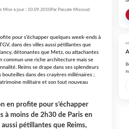
d
re Mise à jour : 10.09.2010
Par Pascale Missoud
 profite pour s’échapper quelques week-ends à
M
GV, dans des villes aussi pétillantes que
A
Nancy, détonantes que Metz, ou attachantes
en commun une riche architecture mais se
B
nalité. Reims se drape dans ses splendeurs
s
 bouteilles dans des crayères millénaires ;
atrimoine militaire et son tout nouveau
, on en profite pour s’échapper
 à moins de 2h30 de Paris en
 aussi pétillantes que Reims,