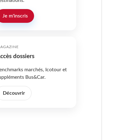
estinations.
Je m'inscris
AGAZINE
ccès dossiers
enchmarks marchés, Icotour et
uppléments Bus&Car.
Découvrir