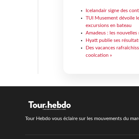
Icelandair signe des con
TUI Musement dévoile les
excursions en bateau
Amadeus : les nouvelles 
Hyatt publie ses résulta
Des vacances rafraîchiss
coolcation »
Tour Hebdo vous éclaire sur les mouvements du march