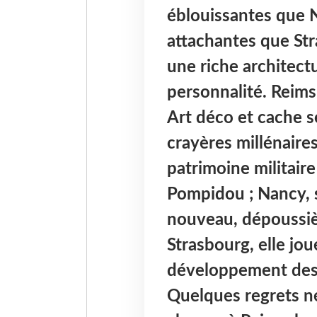
éblouissantes que 
attachantes que St
une riche architect
personnalité. Reims
Art déco et cache s
crayères millénaire
patrimoine militair
Pompidou ; Nancy, s
nouveau, dépoussièr
Strasbourg, elle jou
développement des i
Quelques regrets n