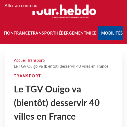
Aller au contenu
NATION
FRANCE
TRANSPORT
HÉBERGEMENT
MICE
MOBILITÉS
Accueil
›
Transport
›
Le TGV Ouigo va (bientôt) desservir 40 villes en France
TRANSPORT
Le TGV Ouigo va
(bientôt) desservir 40
villes en France