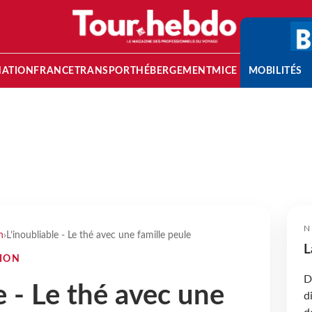
NATION
FRANCE
TRANSPORT
HÉBERGEMENT
MICE
MOBILITÉS
N
n
›
L’inoubliable - Le thé avec une famille peule
L
TION
D
e - Le thé avec une
d