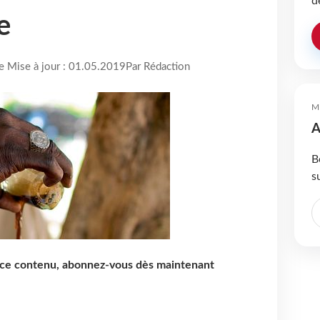
d
e
re Mise à jour : 01.05.2019
Par Rédaction
M
A
B
s
e ce contenu, abonnez-vous dès maintenant