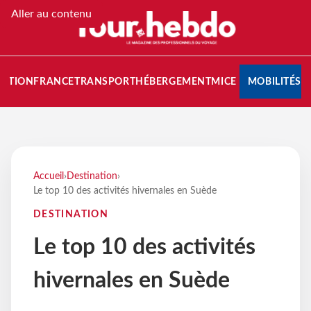
Aller au contenu
NATION
FRANCE
TRANSPORT
HÉBERGEMENT
MICE
MOBILITÉS
Accueil
›
Destination
›
Le top 10 des activités hivernales en Suède
DESTINATION
Le top 10 des activités
hivernales en Suède