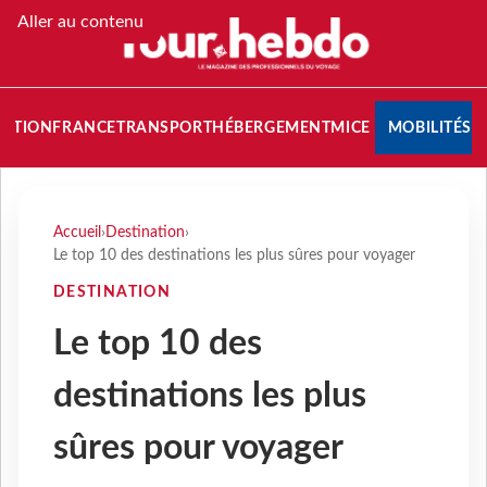
Aller au contenu
NATION
FRANCE
TRANSPORT
HÉBERGEMENT
MICE
MOBILITÉS
Accueil
›
Destination
›
Le top 10 des destinations les plus sûres pour voyager
DESTINATION
Le top 10 des
destinations les plus
sûres pour voyager